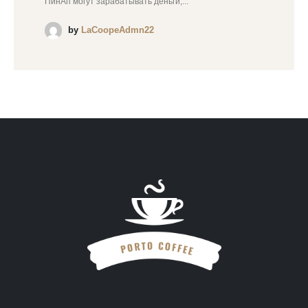
ПинАп могут зарабатывать деньги,...
by
LaCoopeAdmn22