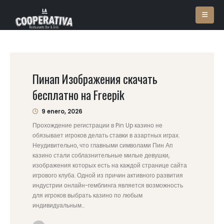
Пинап Изображения скачать
бесплатно на Freepik
9 enero, 2026
Прохождение регистрации в Pin Up казино не
обязывает игроков делать ставки в азартных играх.
Неудивительно, что главными символами Пин Ап
казино стали соблазнительные милые девушки,
изображения которых есть на каждой странице сайта
игрового клуба. Одной из причин активного развития
индустрии онлайн-гемблинга является возможность
для игроков выбрать казино по любым
индивидуальным...