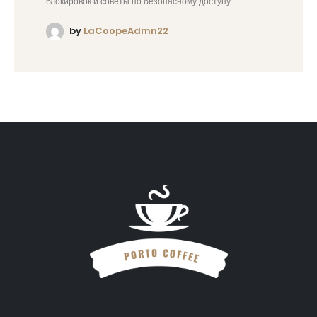
блокировок и советы по безопасному доступу...
by
LaCoopeAdmn22