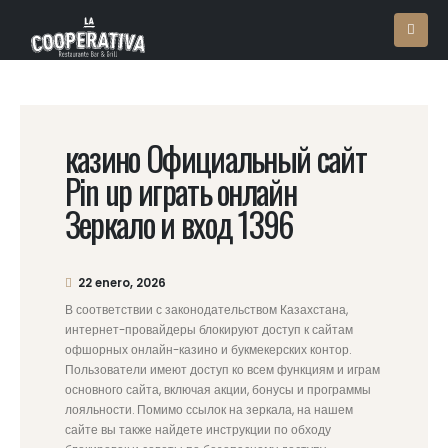
казино Официальный сайт
Pin up играть онлайн
Зеркало и вход 1396
22 enero, 2026
В соответствии с законодательством Казахстана,
интернет-провайдеры блокируют доступ к сайтам
офшорных онлайн-казино и букмекерских контор.
Пользователи имеют доступ ко всем функциям и играм
основного сайта, включая акции, бонусы и программы
лояльности. Помимо ссылок на зеркала, на нашем
сайте вы также найдете инструкции по обходу