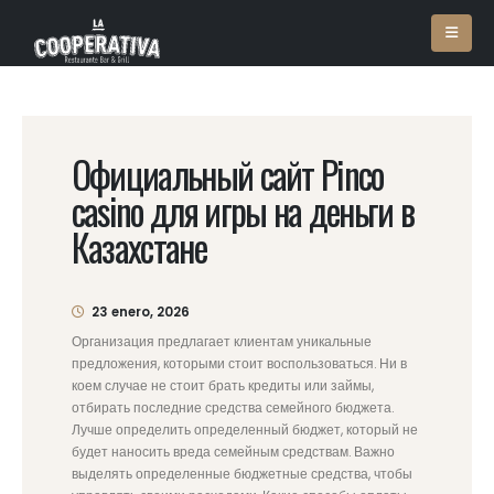
Официальный сайт Pinco
casino для игры на деньги в
Казахстане
23 enero, 2026
Организация предлагает клиентам уникальные
предложения, которыми стоит воспользоваться. Ни в
коем случае не стоит брать кредиты или займы,
отбирать последние средства семейного бюджета.
Лучше определить определенный бюджет, который не
будет наносить вреда семейным средствам. Важно
выделять определенные бюджетные средства, чтобы