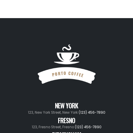
NEW YORK
123, New York Street, New York
(123) 456-7890
FRESNO
123, Fresno Street, Fresno
(123) 456-7890