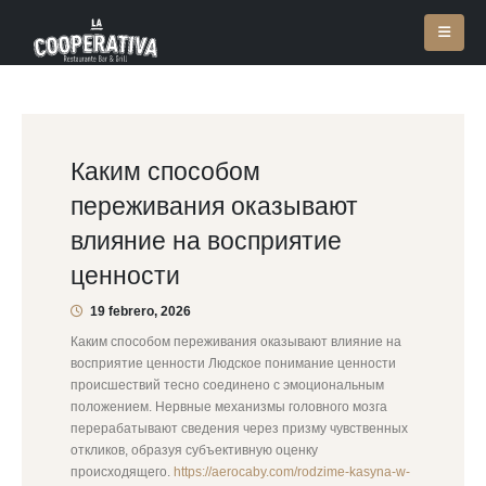
Каким способом
переживания оказывают
влияние на восприятие
ценности
19 febrero, 2026
Каким способом переживания оказывают влияние на
восприятие ценности Людское понимание ценности
происшествий тесно соединено с эмоциональным
положением. Нервные механизмы головного мозга
перерабатывают сведения через призму чувственных
откликов, образуя субъективную оценку
происходящего.
https://aerocaby.com/rodzime-kasyna-w-