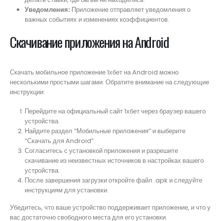
Уведомления:
Приложение отправляет уведомления о
важных событиях и изменениях коэффициентов.
Скачивание приложения на Android
Скачать мобильное приложение 1хбет на Android можно
несколькими простыми шагами. Обратите внимание на следующие
инструкции:
Перейдите на официальный сайт 1хбет через браузер вашего
устройства.
Найдите раздел “Мобильные приложения” и выберите
“Скачать для Android”.
Согласитесь с установкой приложения и разрешите
скачивание из неизвестных источников в настройках вашего
устройства.
После завершения загрузки откройте файл .apk и следуйте
инструкциям для установки.
Убедитесь, что ваше устройство поддерживает приложение, и что у
вас достаточно свободного места для его установки.