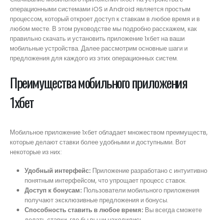
операционными системами iOS и Android является простым
процессом, который откроет доступ к ставкам в любое время и в
любом месте. В этом руководстве мы подробно расскажем, как
правильно скачать и установить приложение 1хбет на ваши
мобильные устройства. Далее рассмотрим основные шаги и
предложения для каждого из этих операционных систем.
Преимущества мобильного приложения
1хбет
Мобильное приложение 1хбет обладает множеством преимуществ,
которые делают ставки более удобными и доступными. Вот
некоторые из них:
Удобный интерфейс:
Приложение разработано с интуитивно
понятным интерфейсом, что упрощает процесс ставок.
Доступ к бонусам:
Пользователи мобильного приложения
получают эксклюзивные предложения и бонусы.
Способность ставить в любое время:
Вы всегда сможете
делать ставки, где бы вы ни находились.