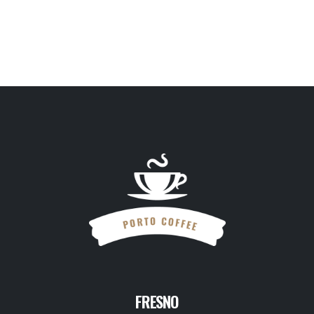
FRESNO