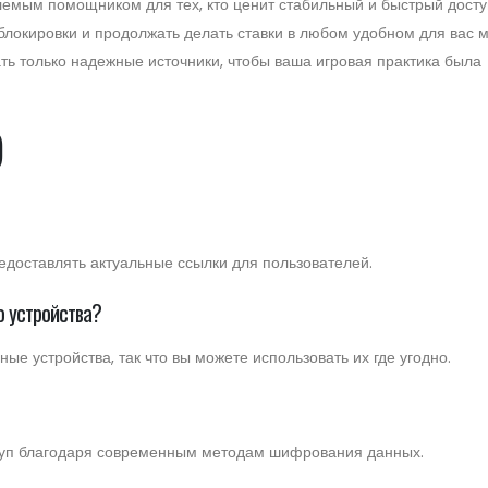
млемым помощником для тех, кто ценит стабильный и быстрый досту
блокировки и продолжать делать ставки в любом удобном для вас м
ть только надежные источники, чтобы ваша игровая практика была
)
едоставлять актуальные ссылки для пользователей.
о устройства?
е устройства, так что вы можете использовать их где угодно.
ступ благодаря современным методам шифрования данных.