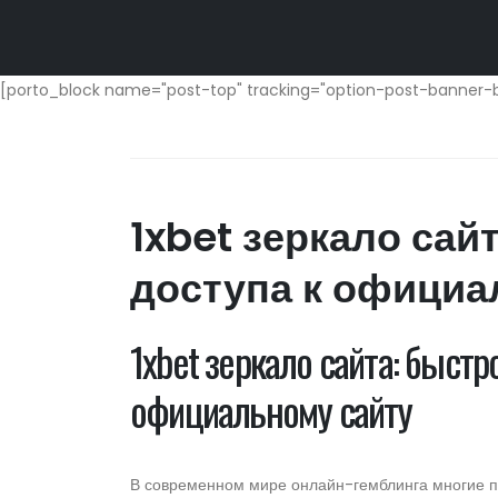
[porto_block name="post-top" tracking="option-post-banner-b
1xbet зеркало сай
доступа к официа
1xbet зеркало сайта: быст
официальному сайту
В современном мире онлайн-гемблинга многие по