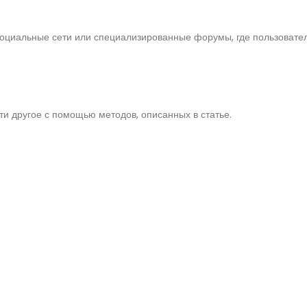
социальные сети или специализированные форумы, где пользовате
ти другое с помощью методов, описанных в статье.