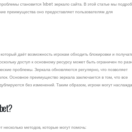
роблемы становится 1xbet зеркало сайта. В этой статье мы подро
 какие преимущества оно предоставляет пользователям для
, который даёт возможность игрокам обходить блокировки и получат
оскольку доступ к основному ресурсу может быть ограничен по ра
ические проблемы. Зеркала обновляются регулярно, что позволяет
ылок. Основное преимущество зеркала заключается в том, что все
 дублируются без изменений. Таким образом, игроки могут наслажд
bet?
т несколько методов, которые могут помочь: