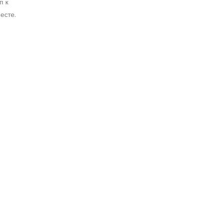
п к
есте.