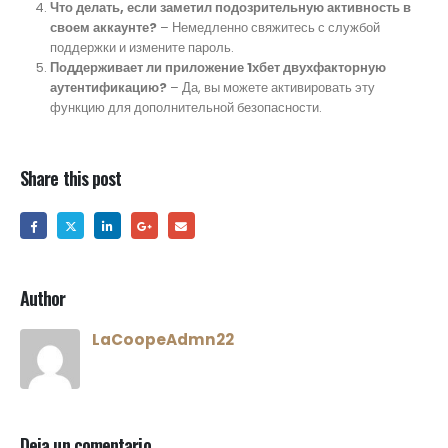
Что делать, если заметил подозрительную активность в
своем аккаунте?
– Немедленно свяжитесь с службой
поддержки и измените пароль.
Поддерживает ли приложение 1хбет двухфакторную
аутентификацию?
– Да, вы можете активировать эту
функцию для дополнительной безопасности.
Share this post
Author
LaCoopeAdmn22
Deja un comentario