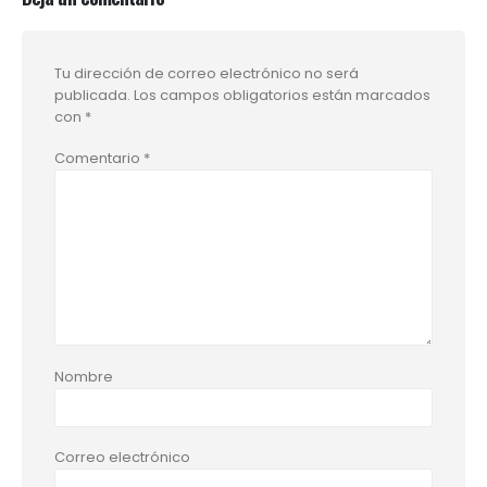
Tu dirección de correo electrónico no será
publicada.
Los campos obligatorios están marcados
con
*
Comentario
*
Nombre
Correo electrónico