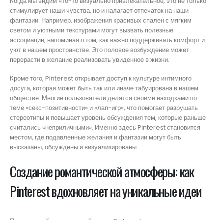
Когда мы видим что-то визуально привлекательное, это не только
стимулирует наши чувства, но и налагает отпечаток на наши
фантазии. Например, изображения красивых спален с мягким
светом и уютными текстурами могут вызвать полезные
ассоциации, напоминая о том, как важно поддерживать комфорт и
уют в нашем пространстве. Это половое возбуждение может
перерасти в желание реализовать увиденное в жизни.
Кроме того, Pinterest открывает доступ к культуре интимного
досуга, которая может быть так или иначе табуирована в нашем
обществе. Многие пользователи делятся своими находками по
теме «секс-позитивности» и «лап-игр», что помогает разрушать
стереотипы и повышает уровень обсуждения тем, которые раньше
считались «неприличными». Именно здесь Pinterest становится
местом, где подавленные желания и фантазии могут быть
высказаны, обсуждены и визуализированы.
Создание романтической атмосферы: как
Pinterest вдохновляет на уникальные идеи