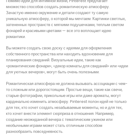
Помимо идей для интимной жизни, Pinterest предлагает
множество способов создать романтическую атмосферу.
Зачастую именно окружение и детали создают ту самую
уникальную атмосферу, о которой мы мечтаем. Картинки светлых,
затененных пространств с мягкими подушечками, теплым светом
фонарей и красивыми цветами — все это воплощает идею
романтики.
Вы можете создать свою доску с идеями для оформления
собственного пространства или находить вдохновение для
планирования свиданий. Визуальные идеи, такие как
«романтические фонари», «декор комнаты для свиданий» или «идеи
для уютных вечеров», могут быть очень полезными.
Романтическая атмосфера не должна вызывать ассоциации с чем-
то сложным или дорогостоящим. Простые вещи, такие как свечи,
старые фотографии, прикольные игры или даже ароматы, могут
кардинально изменить атмосферу. Pinterest полон идей не только
для тех, кто хочет создать незабываемые моменты, но и для тех,
кто хочет внести элемент сюрприза в отношения. Например,
создание неожиданной вечера с тематическим ужином или
необычными играми может стать отличным способом
разнообразить повседневность.