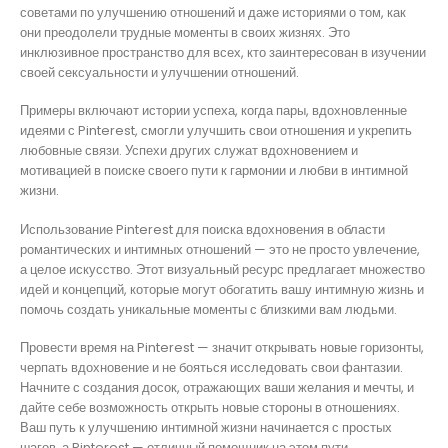
советами по улучшению отношений и даже историями о том, как
они преодолели трудные моменты в своих жизнях. Это
инклюзивное пространство для всех, кто заинтересован в изучении
своей сексуальности и улучшении отношений.
Примеры включают истории успеха, когда пары, вдохновленные
идеями с Pinterest, смогли улучшить свои отношения и укрепить
любовные связи. Успехи других служат вдохновением и
мотивацией в поиске своего пути к гармонии и любви в интимной
жизни.
Использование Pinterest для поиска вдохновения в области
романтических и интимных отношений — это не просто увлечение,
а целое искусство. Этот визуальный ресурс предлагает множество
идей и концепций, которые могут обогатить вашу интимную жизнь и
помочь создать уникальные моменты с близкими вам людьми.
Провести время на Pinterest — значит открывать новые горизонты,
черпать вдохновение и не бояться исследовать свои фантазии.
Начните с создания досок, отражающих ваши желания и мечты, и
дайте себе возможность открыть новые стороны в отношениях.
Ваш путь к улучшению интимной жизни начинается с простых
шагов, а Pinterest — отличный помощник на этом пути.