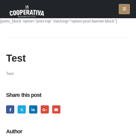
[porto_block name="post-top" tracking="option-post-banner-block"]
Test
Test
Share this post
Author